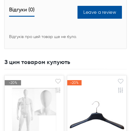
Відгуки (0)
Leave a review
Відгуків про цей товар ще не було.
З цим товаром купують
-20%
-20%
-20%
-20%
Акція
Акція
Акція
Акція
Продано
Продано