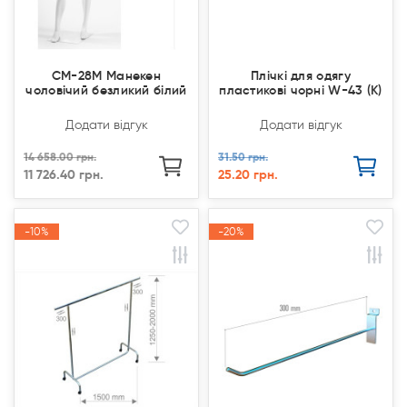
CM-28M Манекен
Плічкі для одягу
чоловічий безликий білий
пластикові чорні W-43 (К)
Додати відгук
Додати відгук
14 658.00 грн.
31.50 грн.
11 726.40 грн.
25.20 грн.
-10%
-10%
-20%
-20%
Акція
Акція
Акція
Акція