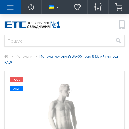
Манекени
Манекен чоловічий ВА-05 head 8 (білий глянець
RAL9
-20%
Акція