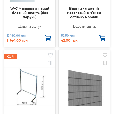
W-7 Манекен жіночий
Вішак для штанів
тілесний сидить (без
металевий з м'якою
перуки)
обтяжку чорний
Додати відгук
Додати відгук
12 180.00 грн.
52.50 грн.
9 744.00 грн.
42.00 грн.
-20%
-20%
Продано
Продано
Акція
Акція