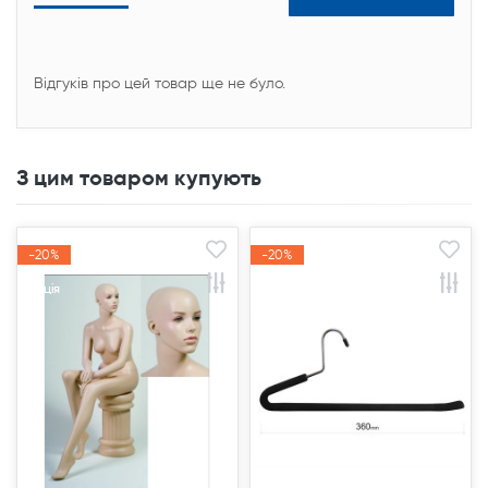
Відгуків про цей товар ще не було.
З цим товаром купують
-20%
-20%
-20%
-20%
Акція
Акція
Акція
Акція