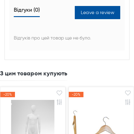
Відгуки (0)
Leave a review
Відгуків про цей товар ще не було.
З цим товаром купують
-20%
-20%
-20%
-20%
Акція
Акція
Акція
Акція