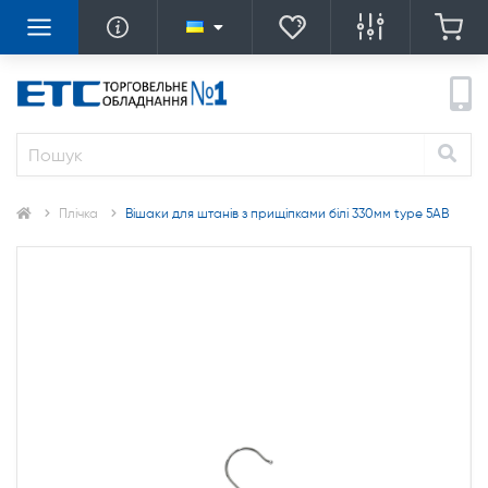
Плічка
Вішаки для штанів з прищіпками білі 330мм type 5АВ