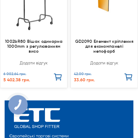
1002bR80 Вішак одинарна
GD2090 Елемент кріплення
1000mm з регулюванням
для економпанелі
висо
непофарб
Додати відгук
Додати відгук
6 002.64 грн.
42.00 грн.
5 402.38 грн.
33.60 грн.
КНОПКА
СВЯЗИ
Європейські торгові системи