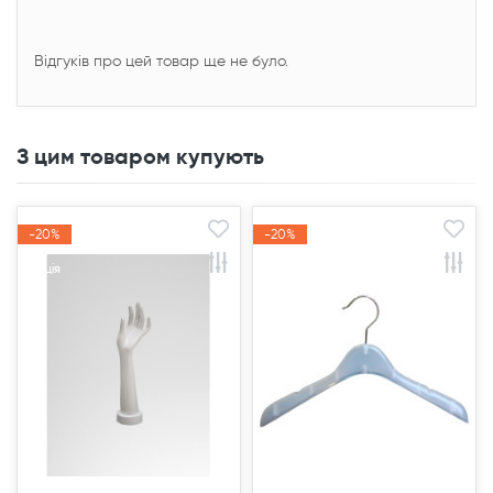
Відгуків про цей товар ще не було.
З цим товаром купують
-20%
-20%
-20%
-20%
Акція
Акція
Акція
Акція