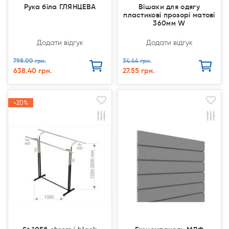
Рука біла ГЛЯНЦЕВА
Вішаки для одягу
пластикові прозорі матові
360мм W
Додати відгук
Додати відгук
798.00 грн.
34.44 грн.
638.40 грн.
27.55 грн.
-20%
-20%
Продано
Продано
Акція
Акція