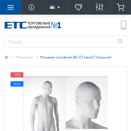
Манекени
Манекен чоловічий ВA-03 head7 (тілесний)
-20%
Акція