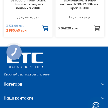
St 1058 chrom/ black
Економпанель МДФ
Вішалка-гондола
металік 1200х2400h мм,
подвійна 2000
крок 100мм
Додати відгук
Додати відгук
3 738.00 грн.
3 049.20 грн.
2 990.40 грн.
КНОПКА
СВЯЗИ
Європейські торгові системи
Категорії
Наші контакти