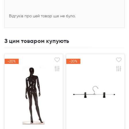
Відгуків про цей товар ще не було.
З цим товаром купують
-20%
-20%
-20%
-20%
Акція
Акція
Акція
Акція