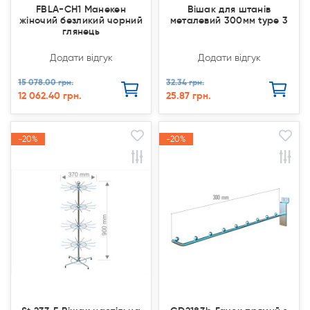
FBLA-CH1 Манекен
Вішак для штанів
жіночий безликий чорний
металевий 300мм type 3
глянець
Додати відгук
Додати відгук
15 078.00 грн.
32.34 грн.
12 062.40 грн.
25.87 грн.
-20%
-20%
-20%
-20%
Акція
Акція
Акція
Акція