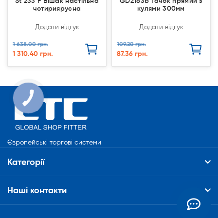
St 233 F Вішак настільна
GD2183b Гачок прямий з
чотириярусна
кулями 300мм
Додати відгук
Додати відгук
1 638.00 грн.
109.20 грн.
1 310.40 грн.
87.36 грн.
КНОПКА
СВЯЗИ
Європейські торгові системи
Категорії
Наші контакти