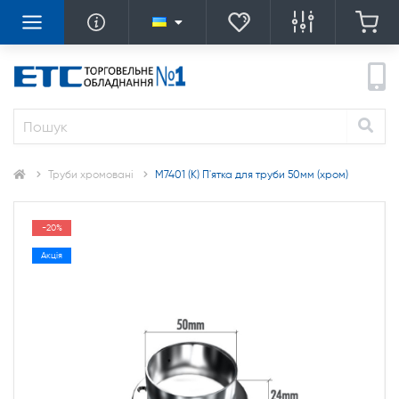
Труби хромовані
M7401 (К) П'ятка для труби 50мм (хром)
-20%
Акція