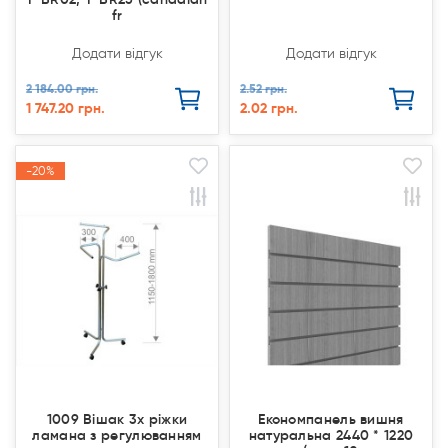
fr
Додати відгук
Додати відгук
2 184.00 грн.
2.52 грн.
1 747.20 грн.
2.02 грн.
-20%
-20%
Продано
Продано
Акція
Акція
1009 Вішак 3х ріжки
Економпанель вишня
ламана з регулюванням
натуральна 2440 * 1220