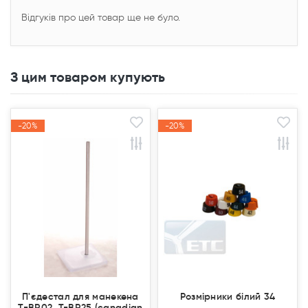
Відгуків про цей товар ще не було.
З цим товаром купують
-20%
-20%
-20%
-20%
Акція
Акція
Акція
Акція
П'єдестал для манекена
Розмірники білий 34
T-BR02, T-BR25 (canadian