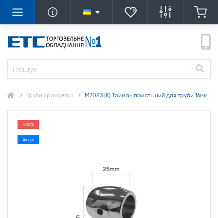
Труби хромовані
M7083 (К) Тримач пристінний для труби 16мм
-20%
Акція