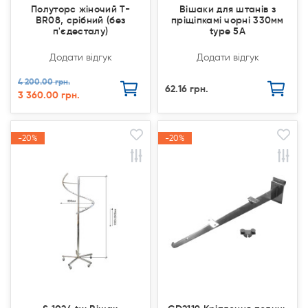
Полуторс жіночий T-
Вішаки для штанів з
BR08, срібний (без
пріщіпкамі чорні 330мм
п'єдесталу)
type 5А
Додати відгук
Додати відгук
4 200.00 грн.
62.16 грн.
3 360.00 грн.
-20%
-20%
-20%
-20%
Акція
Акція
Акція
Акція