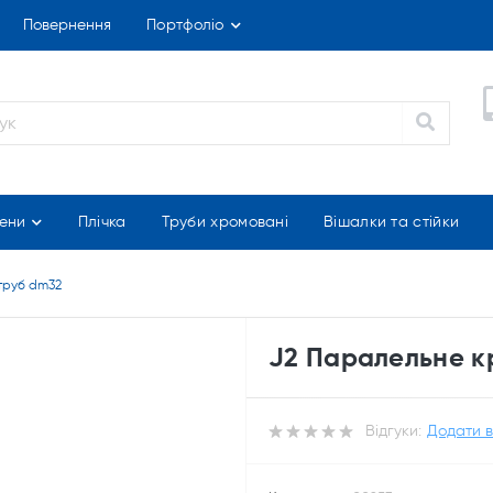
Повернення
Портфоліо
ени
Плічка
Труби хромовані
Вішалки та стійки
труб dm32
J2 Паралельне к
Відгуки:
Додати в