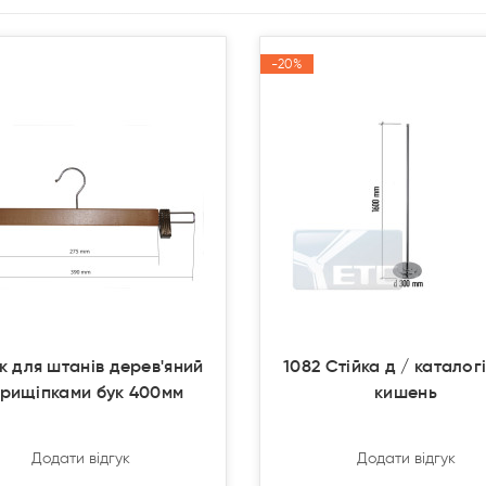
-20%
-20%
Акція
Акція
к для штанів дерев'яний
1082 Стійка д / каталогі
прищіпками бук 400мм
кишень
Додати відгук
Додати відгук