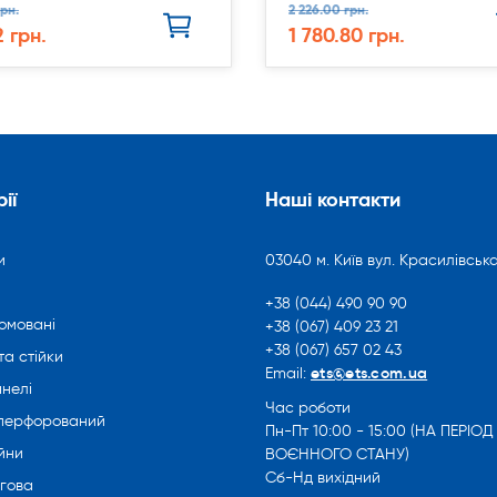
рн.
2 226.00 грн.
2 грн.
1 780.80 грн.
ії
Наші контакти
и
03040 м. Київ вул. Красилівська
+38 (044) 490 90 90
омовані
+38 (067) 409 23 21
+38 (067) 657 02 43
та стійки
ets@ets.com.ua
Email:
нелі
Час роботи
 перфорований
Пн-Пт 10:00 - 15:00 (НА ПЕРІОД
йни
ВОЄННОГО СТАНУ)
Сб-Нд вихідний
ргова