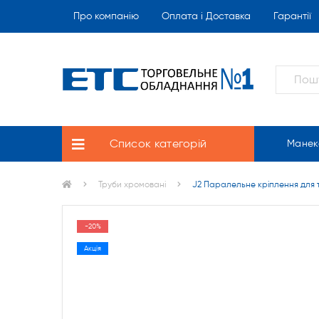
Про компанію
Оплата і Доставка
Гарантії
Список категорій
Манек
Труби хромовані
J2 Паралельне кріплення для 
-20%
Акція