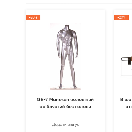
-20%
-20%
-20%
-20%
Акція
Акція
Акція
Акція
GE-7 Манекен чоловічий
Віша
сріблястий без голови
з 
Додати відгук