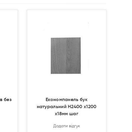
Продано
Продано
в без
Економпанель бук
натуральний Н2400 х1200
х18мм шаг
Додати відгук