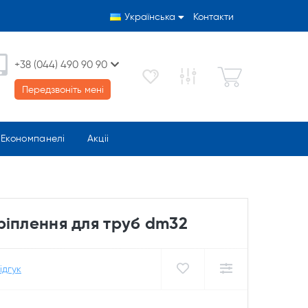
Українська
Контакти
+38 (044) 490 90 90
Передзвоніть мені
Економпанелі
Акціі
ріплення для труб dm32
ідгук