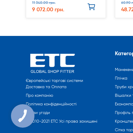
11 340.00 грн.
60.90 г
9 072.00 грн.
48.7
Категор
Манекен
Плічка
Європейські торгові системи
Труби хр
Доставка та Оплата
Вішалки 
Про компанію
Економпа
Політика конфіденційності
Профіль
Умови угоди
Кронште
© 2010-2021 ETC Усі права захищені
Сітка то