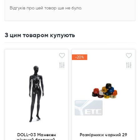
Відгуків про цей товар ще не було.
З цим товаром купують
-20%
-20%
Акція
Акція
DOLL-03 Манекен
Розмірники чорний 29
жіночий безликий,