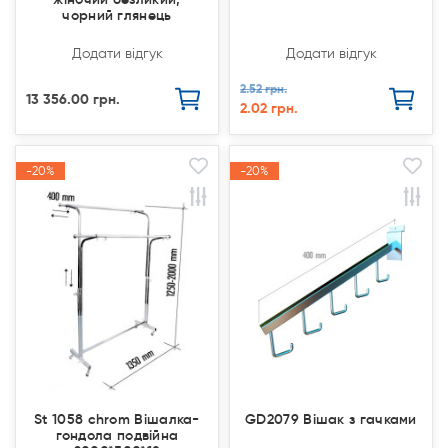
чорний глянець
Додати відгук
Додати відгук
2.52 грн.
13 356.00 грн.
2.02 грн.
-20%
-20%
-20%
-20%
Акція
Акція
Акція
Акція
St 1058 chrom Вішалка-
GD2079 Вішак з гачками
гондола подвійна