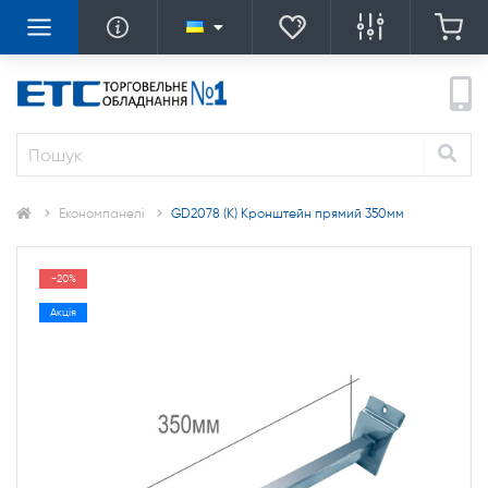
Економпанелі
GD2078 (К) Кронштейн прямий 350мм
-20%
Акція