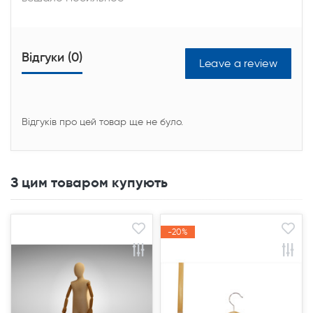
Відгуки (0)
Leave a review
Відгуків про цей товар ще не було.
З цим товаром купують
-20%
-20%
Акція
Акція