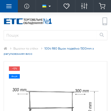
Вішалки та стійки
1004 R80 Вішак подвійна 1500mm з
регулюванням висо
-10%
Акція