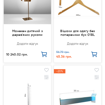
Манекен дитячий з
Вішаки для одягу без
дерев`яних руками
поперечини бук 01ВL
Додати відгук
Додати відгук
56.70 грн.
10 240.02 грн.
45.36 грн.
-20%
-20%
Акція
Акція