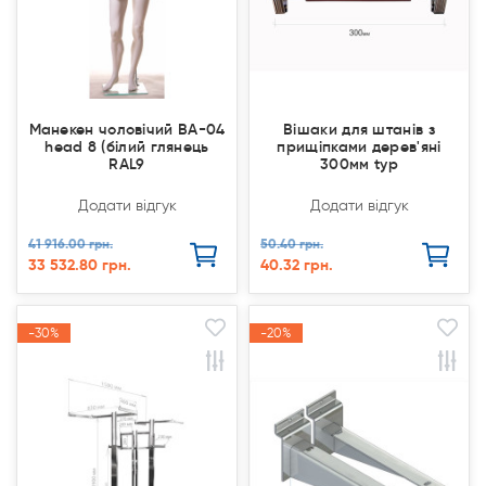
Манекен чоловічий ВА-04
Вішаки для штанів з
head 8 (білий глянець
прищіпками дерев'яні
RAL9
300мм typ
Додати відгук
Додати відгук
41 916.00 грн.
50.40 грн.
33 532.80 грн.
40.32 грн.
-30%
-30%
-20%
-20%
Акція
Акція
Акція
Акція