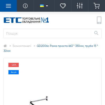
Економпанелі
GD2006c Рама проста 663 * 350мм, труба 15 *
30мм
-20%
Акція