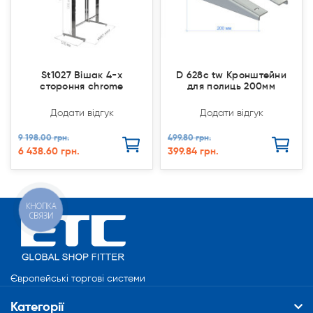
St1027 Вішак 4-х
D 628с tw Кронштейни
стороння chrome
для полиць 200мм
Додати відгук
Додати відгук
9 198.00 грн.
499.80 грн.
6 438.60 грн.
399.84 грн.
КНОПКА
СВЯЗИ
Європейські торгові системи
Категорії