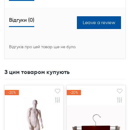
Відгуки (0)
Leave a review
Відгуків про цей товар ще не було.
З цим товаром купують
-20%
-20%
-20%
-20%
Акція
Акція
Акція
Акція