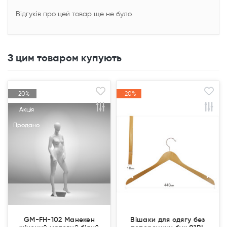
Відгуків про цей товар ще не було.
З цим товаром купують
-20%
-20%
-20%
-20%
Акція
Акція
Акція
Акція
Продано
Продано
GM-FH-102 Манекен
Вішаки для одягу без