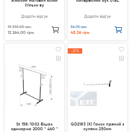
жіночий матовий білий
поперечини бук 01ВL
(тільки ву
Додати відгук
Додати відгук
15 330.00 грн.
56.70 грн.
12 264.00 грн.
45.36 грн.
Продано
Продано
-20%
-20%
Акція
Акція
St 158/1002 Вішак
GD2183 (К) Гачок прямий з
одинарна 2000 * 460 *
кулями 250мм