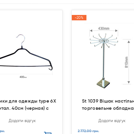
-20%
-20%
Акція
Акція
ики для одежды type 6Х
St 1039 Вішак настіль
етал. 40см (черная) с
торговельне обладна
Додати відгук
Додати відгук
рн.
2 772.00 грн.