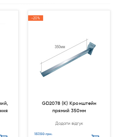
-20%
-20%
Акція
Акція
ний,
GD2078 (К) Кронштейн
ння
прямий 350мм
Додати відгук
157.50 грн.