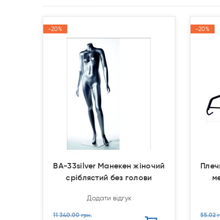
-20%
-20%
-20%
-20%
Акція
Акція
Акція
Акція
BA-33silver Манекен жіночий
Плеч
сріблястий без голови
м
Додати відгук
11 340.00 грн.
55.02 г