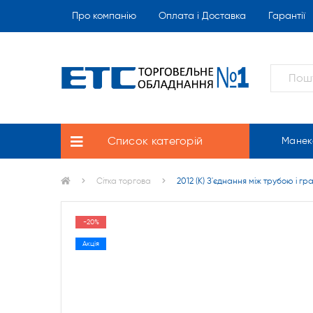
Про компанію
Оплата і Доставка
Гарантії
Список категорій
Манек
Сітка торгова
2012 (К) З'єднання між трубою і г
-20%
Акція