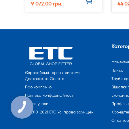
9 072.00 грн.
44.0
Категор
Манекен
Плічка
Європейські торгові системи
Труби хр
Доставка та Оплата
Вішалки 
Про компанію
Економпа
Політика конфіденційності
Профіль
Умови угоди
Кронште
© 2010-2021 ETC Усі права захищені
Сітка то