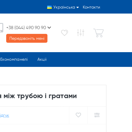
Українська
Контакти
+38 (044) 490 90 90
Передзвоніть мені
Економпанелі
Акціі
я між трубою і гратами
ідгук