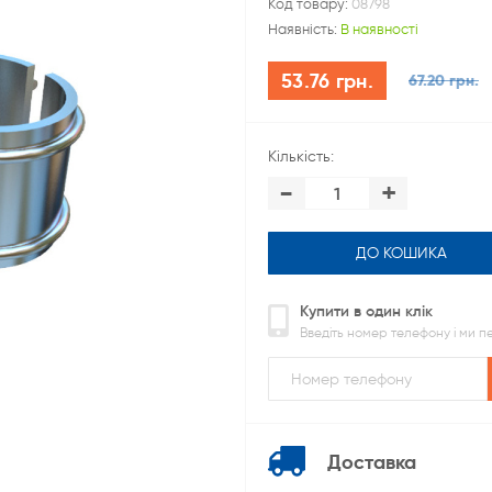
Код товару:
08798
Наявність:
В наявності
53.76 грн.
67.20 грн.
Кількість:
-
+
ДО КОШИКА
Купити в один клік
Введіть номер телефону і ми 
Доставка