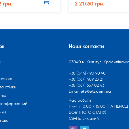
2 грн.
2 217.60 грн.
ії
Наші контакти
и
03040 м. Київ вул. Красилівська
+38 (044) 490 90 90
омовані
+38 (067) 409 23 21
+38 (067) 657 02 43
та стійки
ets@ets.com.ua
Email:
нелі
Час роботи
 перфорований
Пн-Пт 10:00 - 15:00 (НА ПЕРІОД
йни
ВОЄННОГО СТАНУ)
Сб-Нд вихідний
ргова