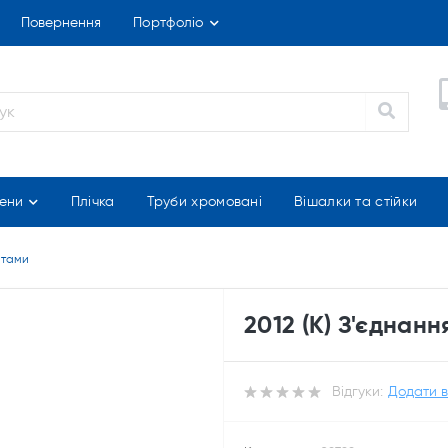
Повернення
Портфоліо
ени
Плічка
Труби хромовані
Вішалки та стійки
ратами
2012 (К) З'єднанн
Відгуки:
Додати в