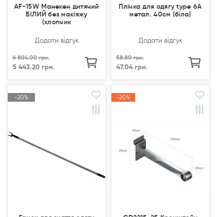
AF-15W Манекен дитячий
Плічка для одягу type 6А
БІЛИЙ без макіяжу
метал. 40см (біла)
(хлопчик
Додати відгук
Додати відгук
6 804.00 грн.
58.80 грн.
5 443.20 грн.
47.04 грн.
-20%
-20%
-20%
-20%
Акція
Акція
Акція
Акція
Продано
Продано