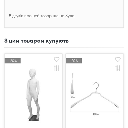
Відгуків про цей товар ще не було.
З цим товаром купують
-20%
-20%
-20%
-20%
Акція
Акція
Акція
Акція
Продано
Продано
Продано
Продано