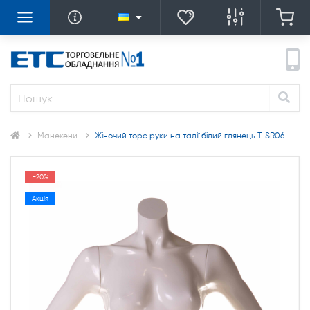
Манекени
Жіночий торс руки на талії білий глянець T-SR06
-20%
Акція