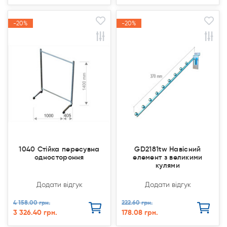
-20%
-20%
-20%
-20%
Акція
Акція
Акція
Акція
1040 Стійка пересувна
GD2181tw Навісний
одностороння
елемент з великими
кулями
Додати відгук
Додати відгук
4 158.00 грн.
222.60 грн.
3 326.40 грн.
178.08 грн.