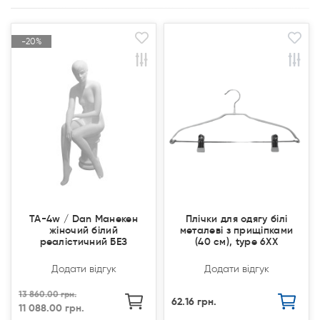
-20%
-20%
Акція
Акція
Продано
Продано
TA-4w / Dan Манекен
Плічки для одягу білі
жіночий білий
металеві з прищіпками
реалістичний БЕЗ
(40 см), type 6ХХ
Додати відгук
Додати відгук
13 860.00 грн.
62.16 грн.
11 088.00 грн.