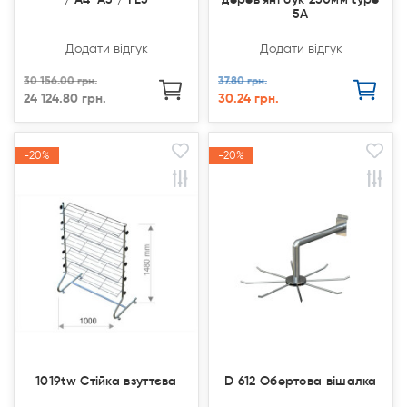
5A
Додати відгук
Додати відгук
30 156.00 грн.
37.80 грн.
24 124.80 грн.
30.24 грн.
-20%
-20%
-20%
-20%
Акція
Акція
Акція
Акція
1019tw Стійка взуттєва
D 612 Обертова вішалка