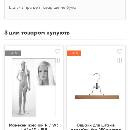
Відгуків про цей товар ще не було.
З цим товаром купують
-20%
-20%
-20%
-20%
Акція
Акція
Акція
Акція
Продано
Продано
Манекен жіночий R / W3
Вішаки для штанів
/ A4-А3 / FL5
дерев'яні бук 250мм type