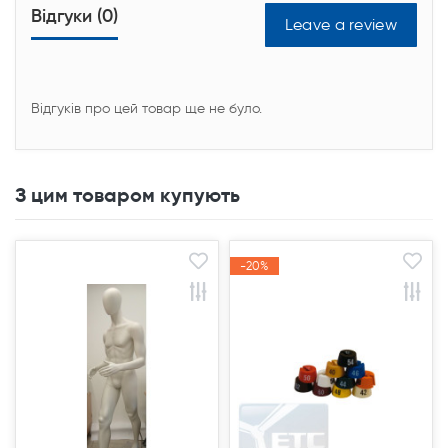
Відгуки (0)
Leave a review
Відгуків про цей товар ще не було.
З цим товаром купують
-20%
-20%
Акція
Акція