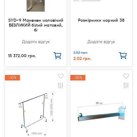
SYD-9 Манекен чоловічий
Розмірники чорний 38
БЕЗЛИКИЙ білий матовий,
бі
Додати відгук
Додати відгук
2.52 грн.
15 372.00 грн.
2.02 грн.
-10%
-10%
-20%
-20%
Акція
Акція
Акція
Акція