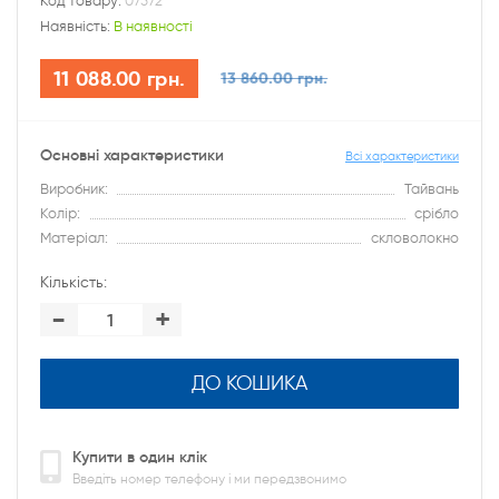
Код товару:
07572
Наявність:
В наявності
11 088.00 грн.
13 860.00 грн.
Основні характеристики
Всі характеристики
Виробник:
Тайвань
Колір:
срібло
Матеріал:
скловолокно
Кількість:
-
+
ДО КОШИКА
Купити в один клік
Введіть номер телефону і ми передзвонимо