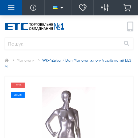
Манекени
WK-4Zsilver / Dan Манекен жіночий сріблястий БЕЗ
М
-20%
Акція