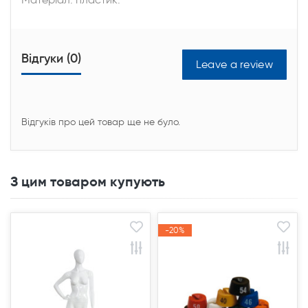
Відгуки (0)
Leave a review
Відгуків про цей товар ще не було.
З цим товаром купують
-20%
-20%
Акція
Акція