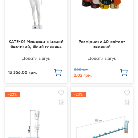
KATE-01 Манекен жіночий
Розмірники 40 світло-
безликий, білий глянець
зелений
Додати відгук
Додати відгук
2.52 грн.
13 356.00 грн.
2.02 грн.
-20%
-20%
-20%
-20%
Акція
Акція
Акція
Акція