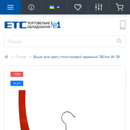
Плічка
Вішак для одягу пластиковий червоний 380мм W-38
-20%
Акція