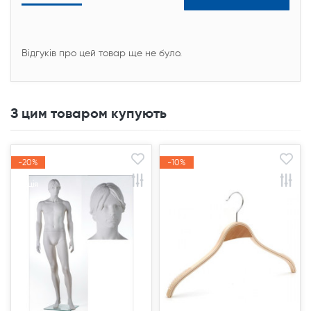
Відгуків про цей товар ще не було.
З цим товаром купують
-20%
-20%
-10%
-10%
Акція
Акція
Акція
Акція