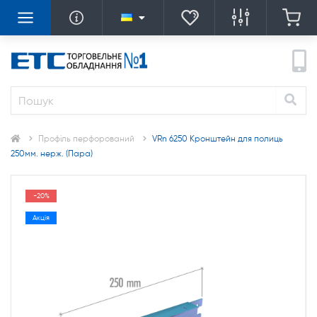
Профіль перфорований
VRn 6250 Кронштейн для полиць
250мм. нерж. (Пара)
-20%
Акція