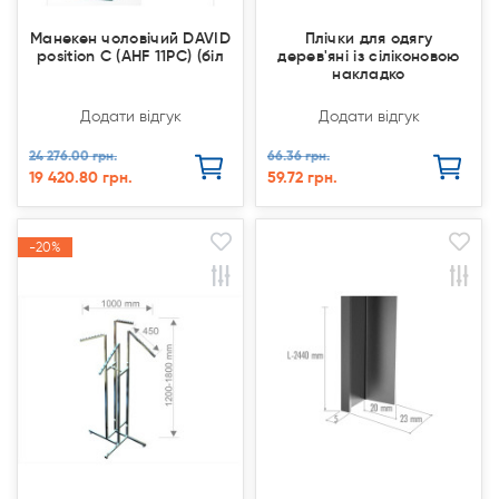
Манекен чоловічий DAVID
Плічки для одягу
position C (AHF 11PC) (біл
дерев'яні із сіліконовою
накладко
Додати відгук
Додати відгук
24 276.00 грн.
66.36 грн.
19 420.80 грн.
59.72 грн.
-20%
-20%
Продано
Продано
Акція
Акція