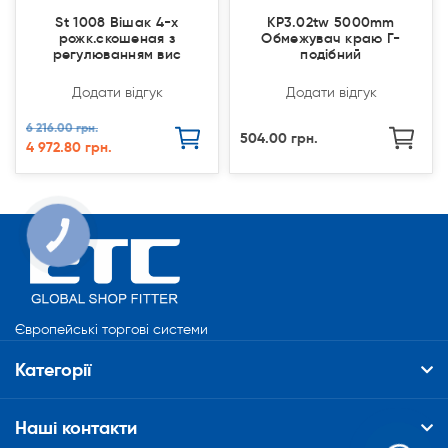
St 1008 Вішак 4-х
КР3.02tw 5000mm
рожк.скошеная з
Обмежувач краю Г-
регулюванням вис
подібний
Додати відгук
Додати відгук
6 216.00 грн.
504.00 грн.
4 972.80 грн.
КНОПКА
СВЯЗИ
Європейські торгові системи
Категорії
Наші контакти