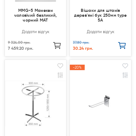
MMG-5 Манекен
Вішаки для штанів
чоловічий безликий,
дерев'яні бук 250мм type
чорний МАТ
5A
Додати відгук
Додати відгук
9 324.00 грн.
37.80 грн.
7 459.20 грн.
30.24 грн.
Продано
Продано
-20%
-20%
Акція
Акція