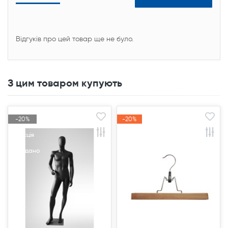
Відгуків про цей товар ще не було.
З цим товаром купують
-20%
-20%
-20%
-20%
Акція
Акція
Акція
Акція
Продано
Продано