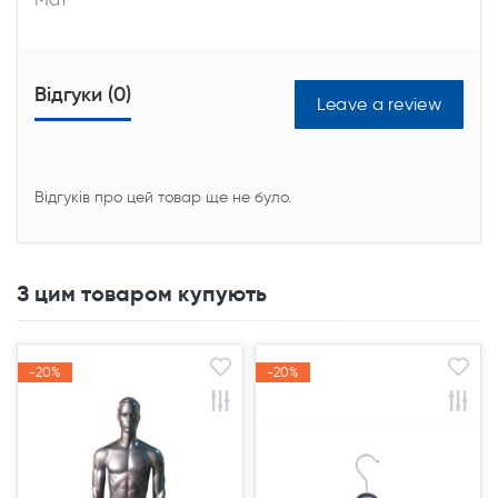
Відгуки (0)
Leave a review
Відгуків про цей товар ще не було.
З цим товаром купують
-20%
-20%
-20%
-20%
Акція
Акція
Акція
Акція