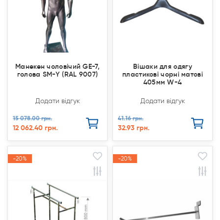
Манекен чоловічий GE-7,
Вішаки для одягу
голова SM-Y (RAL 9007)
пластикові чорні матові
405мм W-4
Додати відгук
Додати відгук
15 078.00 грн.
41.16 грн.
12 062.40 грн.
32.93 грн.
-20%
-20%
-20%
-20%
Акція
Акція
Акція
Акція