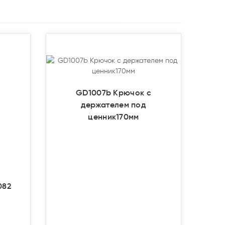
GD1007b Крючок с
держателем под
ценник170мм
082