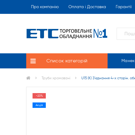
Про компанію
Оплата і Доставка
Гарантії
Список категорій
Манек
Труби хромовані
U15 (К) З'єднання 4-х сторін. об
-20%
Акція