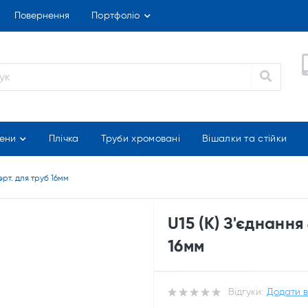
Повернення
Портфоліо
ени
Плічка
Труби хромовані
Вішалки та стійки
ерт. для труб 16мм
U15 (К) З'єднання
16мм
Відгуки:
Додати в