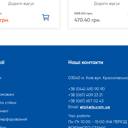
Додати відгук
Додати відгук
н.
588.00 грн.
 грн.
470.40 грн.
ії
Наші контакти
и
03040 м. Київ вул. Красилівська
+38 (044) 490 90 90
омовані
+38 (067) 409 23 21
+38 (067) 657 02 43
та стійки
ets@ets.com.ua
Email:
нелі
Час роботи
 перфорований
Пн-Пт 10:00 - 15:00 (НА ПЕРІОД
йни
ВОЄННОГО СТАНУ)