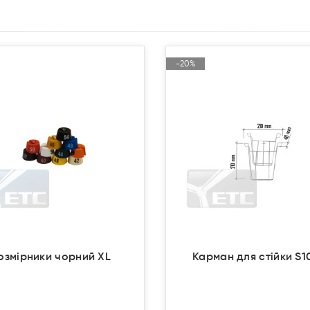
-20%
-20%
Акція
Акція
Продано
Продано
озмірники чорний XL
Карман для стійки S1