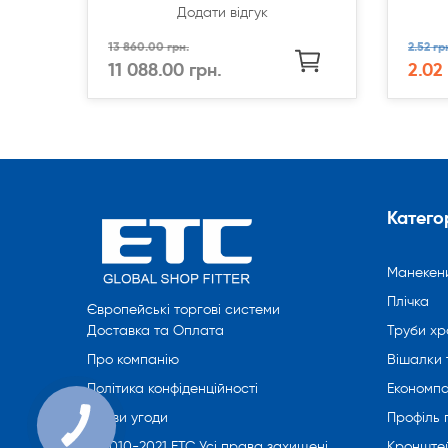
Додати відгук
13 860.00 грн.
2.52 гр
11 088.00 грн.
2.02
Категор
Манекен
Плічка
Європейські торгові системи
Труби хр
Доставка та Оплата
Вішалки 
Про компанію
Економпа
Політика конфіденційності
Профіль
Умови угоди
Кронште
© 2010-2021 ETC Усі права захищені