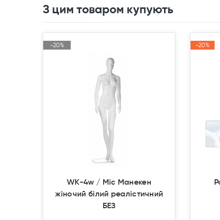
З цим товаром купують
-20%
-20%
-20%
-20%
Акція
Акція
Акція
Акція
Продано
Продано
WK-4w / Mic Манекен
Р
жіночий білий реалістичний
БЕЗ