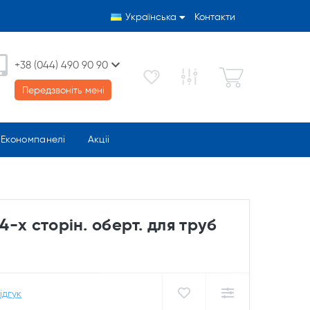
Українська
Контакти
+38 (044) 490 90 90
Передзвоніть мені
Економпанелі
Акціі
 4-х сторін. оберт. для труб
ідгук