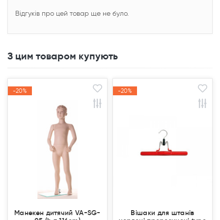
Відгуків про цей товар ще не було.
З цим товаром купують
-20%
-20%
-20%
-20%
Акція
Акція
Акція
Акція
Манекен дитячий VA-SG-
Вішаки для штанів