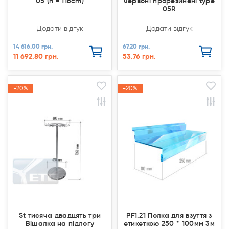
05 (h = 116cm)
червоні прорезинені type
05R
Додати відгук
Додати відгук
14 616.00 грн.
67.20 грн.
11 692.80 грн.
53.76 грн.
-20%
-20%
-20%
-20%
Акція
Акція
Акція
Акція
St тисяча двадцять три
PF1.21 Полка для взуття з
Вішалка на підлогу
етикеткою 250 * 100мм 3м