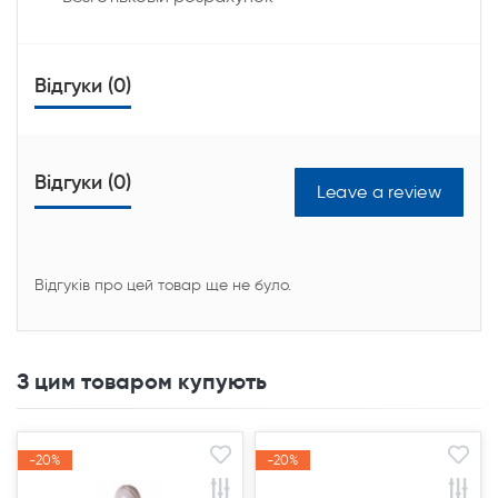
Відгуки (0)
Відгуки (0)
Leave a review
Відгуків про цей товар ще не було.
З цим товаром купують
-20%
-20%
-20%
-20%
Акція
Акція
Акція
Акція