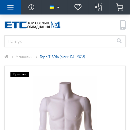
Манекени
Торс T-SR14 (білий RAL 9016)
Продано