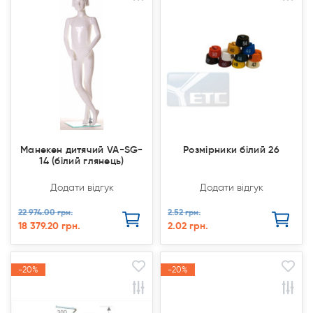
Манекен дитячий VA-SG-
Розмірники білий 26
14 (білий глянець)
Додати відгук
Додати відгук
22 974.00 грн.
2.52 грн.
18 379.20 грн.
2.02 грн.
-20%
-20%
-20%
-20%
Акція
Акція
Акція
Акція