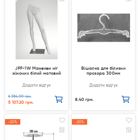
Акція
Акція
JPF-1W Манекен ніг
Вішалка для білизни
жіночих білий матовий
прозора 300мм
Додати відгук
Додати відгук
6 384.00 грн.
8.40 грн.
5 107.20 грн.
-20%
-20%
-20%
-20%
Акція
Акція
Акція
Акція