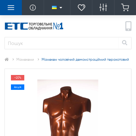
Манекени
Манекен чоловічий демонстраційний теракотовий
-20%
Акція