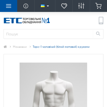
Манекени
Торс-1 чоловічий (білий матовий) з руками