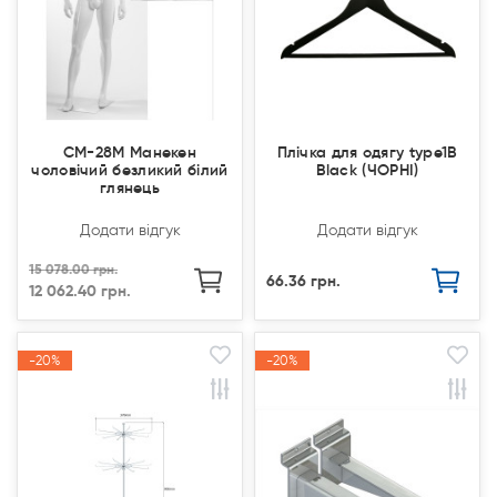
CM-28M Манекен
Плічка для одягу type1В
чоловічий безликий білий
Black (ЧОРНІ)
глянець
Додати відгук
Додати відгук
15 078.00 грн.
66.36 грн.
12 062.40 грн.
-20%
-20%
-20%
-20%
Акція
Акція
Акція
Акція