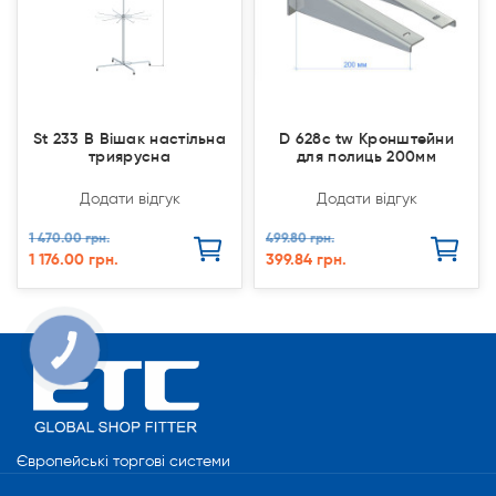
St 233 В Вішак настільна
D 628с tw Кронштейни
триярусна
для полиць 200мм
Додати відгук
Додати відгук
1 470.00 грн.
499.80 грн.
1 176.00 грн.
399.84 грн.
КНОПКА
СВЯЗИ
Європейські торгові системи