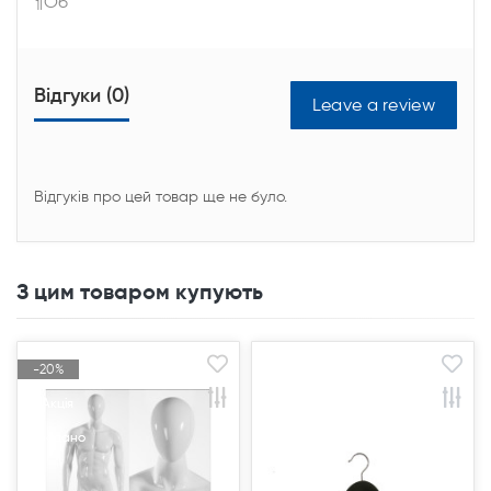
¶Об
Відгуки (0)
Leave a review
Відгуків про цей товар ще не було.
З цим товаром купують
-20%
-20%
Акція
Акція
Продано
Продано