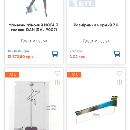
Манекен жіночий ЙОГА 3,
Розмірники чорний 30
голова DAN (RAL 9007)
Додати відгук
Додати відгук
16 716.00 грн.
2.52 грн.
13 372.80 грн.
2.02 грн.
-20%
-20%
-20%
-20%
Акція
Акція
Акція
Акція