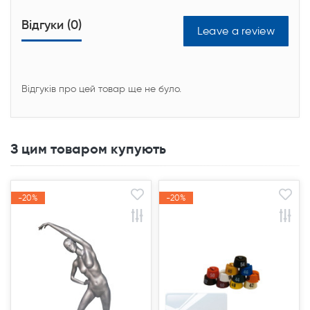
Відгуки (0)
Leave a review
Відгуків про цей товар ще не було.
З цим товаром купують
-20%
-20%
-20%
-20%
Акція
Акція
Акція
Акція