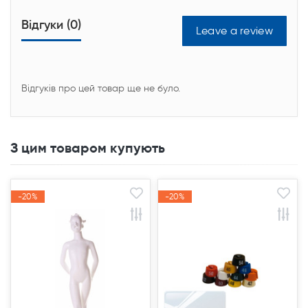
Відгуки (0)
Leave a review
Відгуків про цей товар ще не було.
З цим товаром купують
-20%
-20%
-20%
-20%
Акція
Акція
Акція
Акція