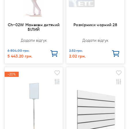
Ch-02W Манекен дитячий
Розмірники чорний 28
БІЛИЙ
Додати відгук
Додати відгук
6 804.00 грн.
2.52 грн.
5 443.20 грн.
2.02 грн.
-20%
-20%
Продано
Продано
Акція
Акція