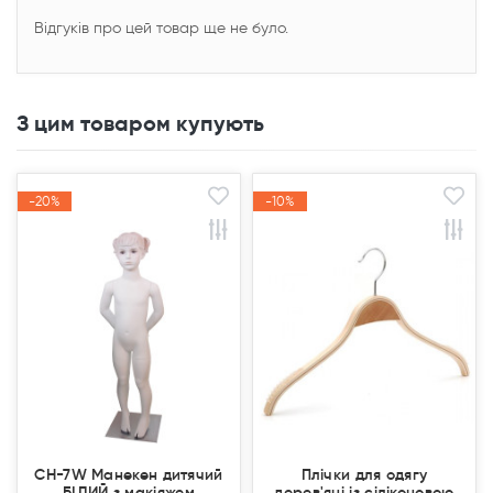
Відгуків про цей товар ще не було.
З цим товаром купують
-20%
-20%
-10%
-10%
Акція
Акція
Акція
Акція
CH-7W Манекен дитячий
Плічки для одягу
БІЛИЙ з макіяжем
дерев'яні із сіліконовою