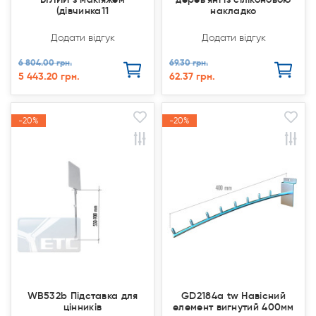
(дівчинка11
накладко
Додати відгук
Додати відгук
6 804.00 грн.
69.30 грн.
5 443.20 грн.
62.37 грн.
-20%
-20%
-20%
-20%
Акція
Акція
Акція
Акція
WB532b Підставка для
GD2184а tw Навісний
цінників
елемент вигнутий 400мм