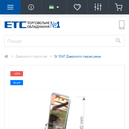
Дзеркала підлогові
St 1067 Дзеркало пересувне
-20%
Акція