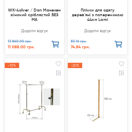
WK-4silver / Dan Манекен
Плічки для одягу
жіночий сріблястий БЕЗ
дерев'яні з поперечиною
МА
44см Lami
Додати відгук
Додати відгук
13 860.00 грн.
83.16 грн.
11 088.00 грн.
74.84 грн.
-10%
-10%
-20%
-20%
Акція
Акція
Акція
Акція