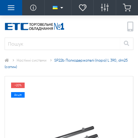
Настінні системи
SP22b Полкодержателі (пара) L 390, dm25
(сатин)
-20%
Акція