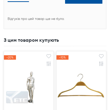
Відгуків про цей товар ще не було.
З цим товаром купують
-20%
-20%
-10%
-10%
Акція
Акція
Акція
Акція