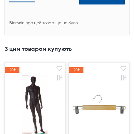
Відгуків про цей товар ще не було.
З цим товаром купують
-20%
-20%
-20%
-20%
Акція
Акція
Акція
Акція