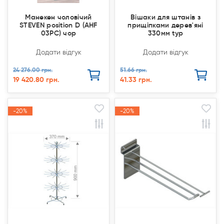
Манекен чоловічий
Вішаки для штанів з
STEVEN position D (AHF
прищіпками дерев'яні
03PC) чор
330мм typ
Додати відгук
Додати відгук
24 276.00 грн.
51.66 грн.
19 420.80 грн.
41.33 грн.
-20%
-20%
-20%
-20%
Акція
Акція
Акція
Акція