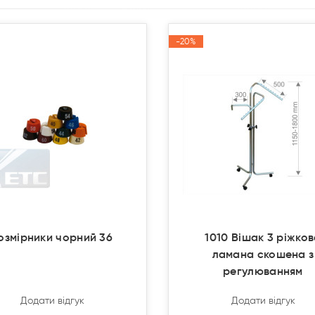
-20%
-20%
Акція
Акція
озмірники чорний 36
1010 Вішак 3 ріжко
ламана скошена з
регулюванням
Додати відгук
Додати відгук