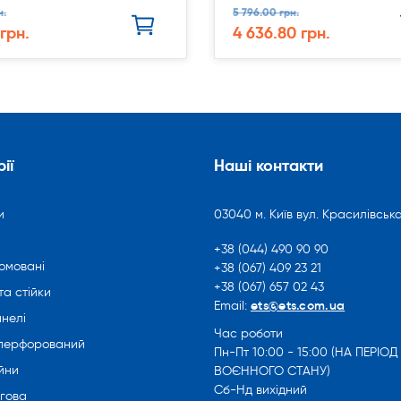
н.
5 796.00 грн.
 грн.
4 636.80 грн.
ії
Наші контакти
и
03040 м. Київ вул. Красилівська
+38 (044) 490 90 90
омовані
+38 (067) 409 23 21
+38 (067) 657 02 43
та стійки
ets@ets.com.ua
Email:
нелі
Час роботи
 перфорований
Пн-Пт 10:00 - 15:00 (НА ПЕРІОД
йни
ВОЄННОГО СТАНУ)
Сб-Нд вихідний
ргова