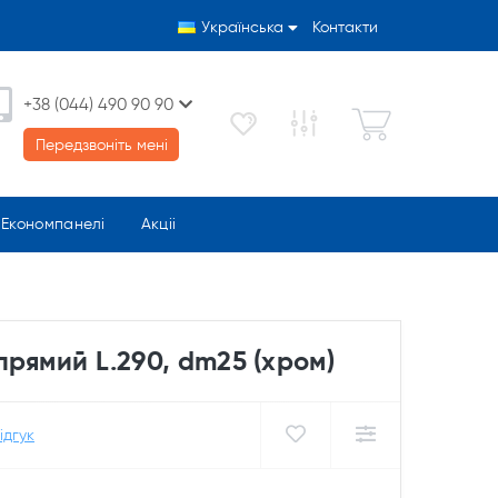
Українська
Контакти
+38 (044) 490 90 90
Передзвоніть мені
Економпанелі
Акціі
рямий L.290, dm25 (хром)
ідгук