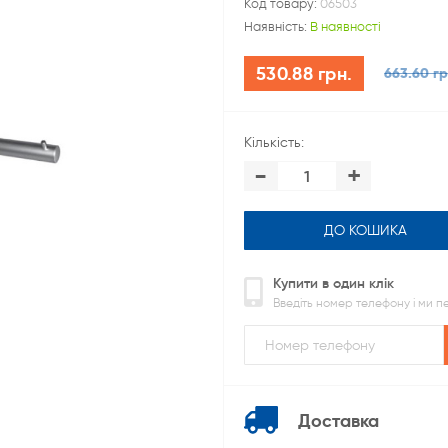
Код товару:
06503
Наявність:
В наявності
530.88 грн.
663.60 гр
Кількість:
-
+
ДО КОШИКА
Купити в один клік
Введіть номер телефону і ми 
Доставка