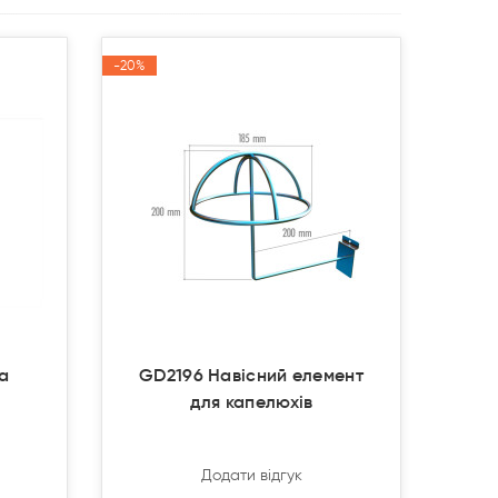
-20%
-20%
Акція
Акція
ва
GD2196 Навісний елемент
для капелюхів
Додати відгук