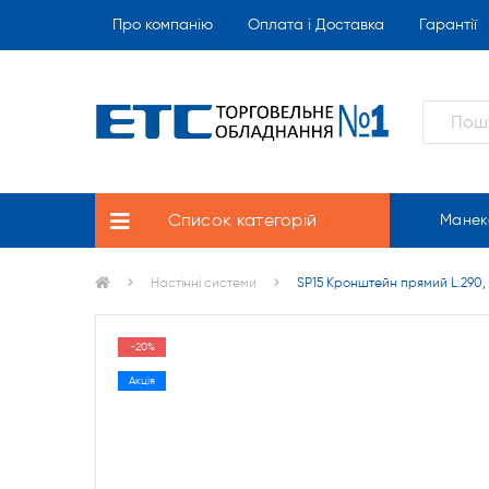
Про компанію
Оплата і Доставка
Гарантії
Список категорій
Манек
Настінні системи
SP15 Кронштейн прямий L.290,
-20%
Акція