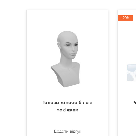
Продано
Продано
-20%
-20%
Акція
Акція
Голова жіноча біла з
Р
макіяжем
Додати відгук