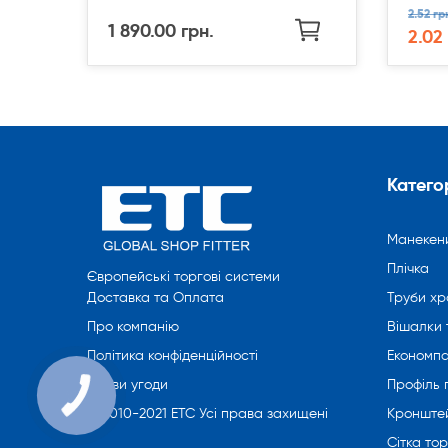
2.52 гр
1 890.00 грн.
2.02
Категор
Манекен
Плічка
Європейські торгові системи
Труби хр
Доставка та Оплата
Вішалки 
Про компанію
Економпа
Політика конфіденційності
Профіль
Умови угоди
Кронште
© 2010-2021 ETC Усі права захищені
Сітка то