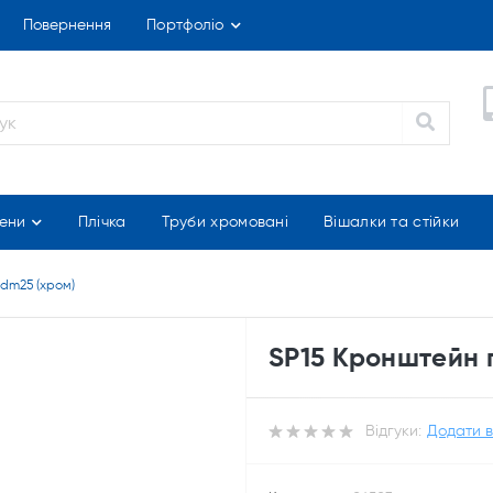
Повернення
Портфоліо
ени
Плічка
Труби хромовані
Вішалки та стійки
 dm25 (хром)
SP15 Кронштейн п
Відгуки:
Додати в