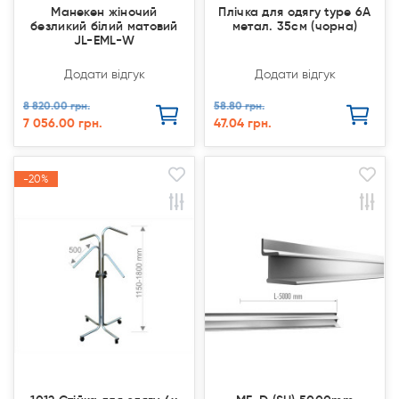
Манекен жіночий
Плічка для одягу type 6А
безликий білий матовий
метал. 35см (чорна)
JL-EML-W
Додати відгук
Додати відгук
8 820.00 грн.
58.80 грн.
7 056.00 грн.
47.04 грн.
-20%
-20%
Продано
Продано
Акція
Акція