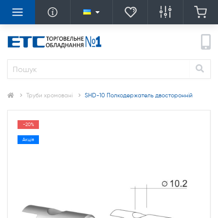
Труби хромовані
SHD-10 Полкодержатель двосторонній
-20%
Акція