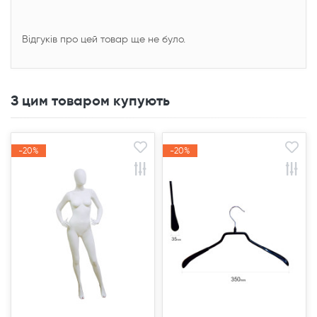
Відгуків про цей товар ще не було.
З цим товаром купують
-20%
-20%
-20%
-20%
Акція
Акція
Акція
Акція