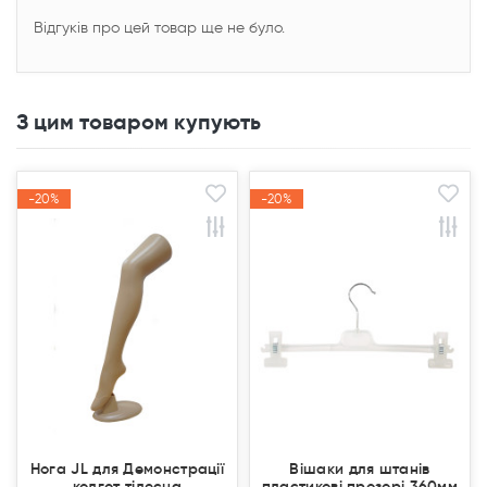
Відгуків про цей товар ще не було.
З цим товаром купують
-20%
-20%
-20%
-20%
Акція
Акція
Акція
Акція
Нога JL для Демонстрації
Вішаки для штанів
колгот тілесна
пластикові прозорі 360мм