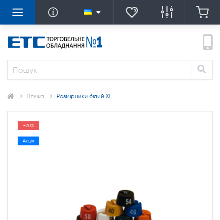
Плічка
Розмірники білий XL
-20%
Акція