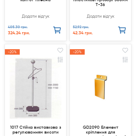
T-36
Додати відгук
Додати відгук
405.30 грн.
52.92 грн.
324.24 грн.
42.34 грн.
-20%
-20%
-20%
-20%
Акція
Акція
Акція
Акція
1017 Стійка виставкова з
GD2090 Елемент
регулюванням висоти
кріплення для