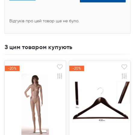
Відгуків про цей товар ще не було.
З цим товаром купують
-20%
-20%
-20%
-20%
Акція
Акція
Акція
Акція