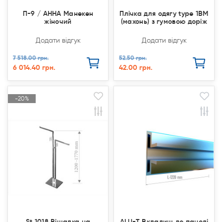
П-9 / АННА Манекен
Плічка для одягу type 1ВМ
жіночий
(махонь) з гумовою доріж
Додати відгук
Додати відгук
7 518.00 грн.
52.50 грн.
6 014.40 грн.
42.00 грн.
-20%
-20%
Акція
Акція
Продано
Продано
St 1018 Вішалка на
ALU-T Вкладиш до панелі