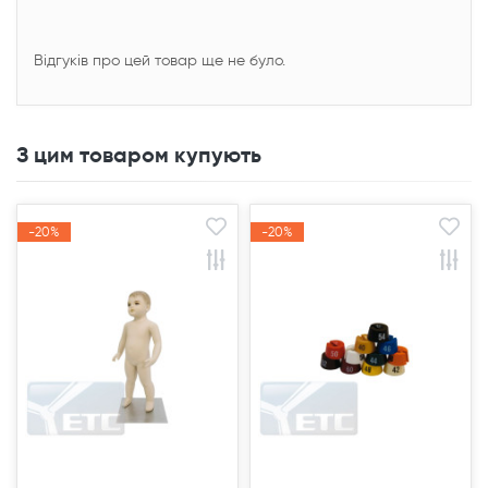
Відгуків про цей товар ще не було.
З цим товаром купують
-20%
-20%
-20%
-20%
Акція
Акція
Акція
Акція