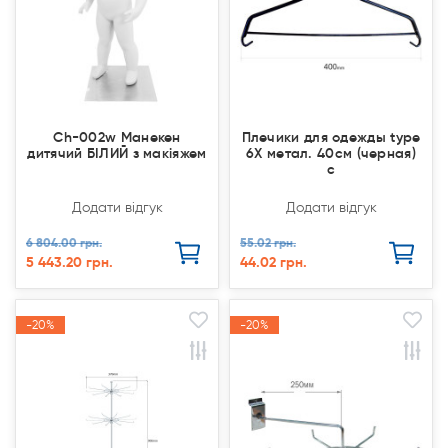
Ch-002w Манекен
Плечики для одежды type
дитячий БІЛИЙ з макіяжем
6Х метал. 40см (черная)
с
Додати відгук
Додати відгук
6 804.00 грн.
55.02 грн.
5 443.20 грн.
44.02 грн.
-20%
-20%
-20%
-20%
Акція
Акція
Акція
Акція