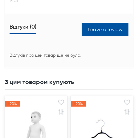
Мат
Відгуки (0)
Leave a review
Відгуків про цей товар ще не було.
З цим товаром купують
-20%
-20%
-20%
-20%
Акція
Акція
Акція
Акція