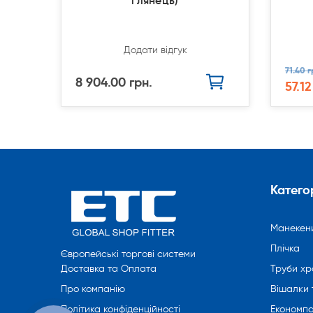
глянець)
Додати відгук
71.40 г
8 904.00 грн.
57.12
Категор
Манекен
Плічка
Європейські торгові системи
Труби хр
Доставка та Оплата
Вішалки 
Про компанію
Економпа
Політика конфіденційності