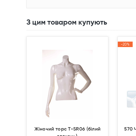
З цим товаром купують
-20%
-20%
Акція
Акція
Жіночий торс T-SR06 (білий
570 