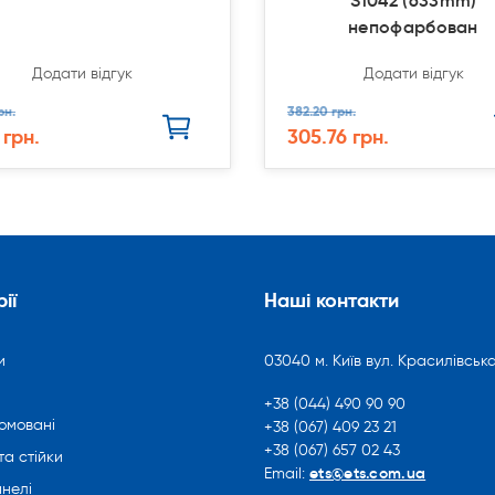
S1042 (633mm)
непофарбован
Додати відгук
Додати відгук
рн.
382.20 грн.
 грн.
305.76 грн.
ії
Наші контакти
и
03040 м. Київ вул. Красилівська
+38 (044) 490 90 90
омовані
+38 (067) 409 23 21
+38 (067) 657 02 43
та стійки
ets@ets.com.ua
Email:
нелі