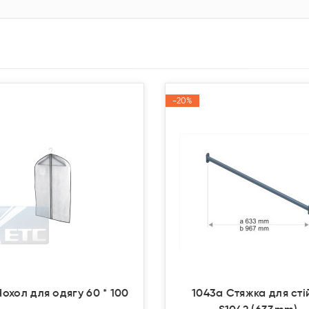
-20%
-20%
Акція
Акція
Чохол для одягу 60 * 100
1043a Стяжка для сті