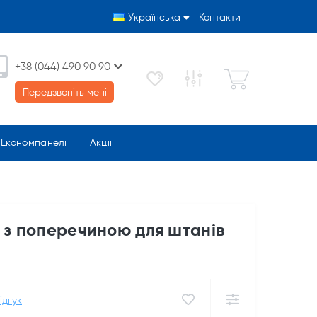
Українська
Контакти
+38 (044) 490 90 90
Передзвоніть мені
Економпанелі
Акціі
 з поперечиною для штанів
ідгук