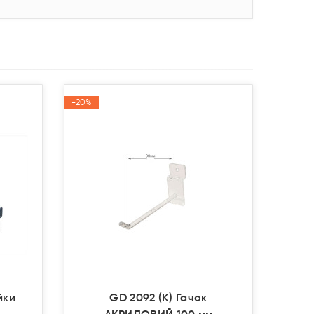
-20%
-20%
Акція
Акція
йки
GD 2092 (K) Гачок