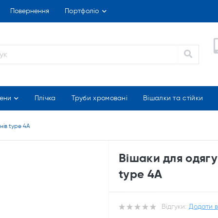
Повернення
Портфоліо
ени
Плічка
Труби хромовані
Вішалки та стійки
нів type 4A
Вішаки для одягу
type 4A
Відгуки:
Додати в