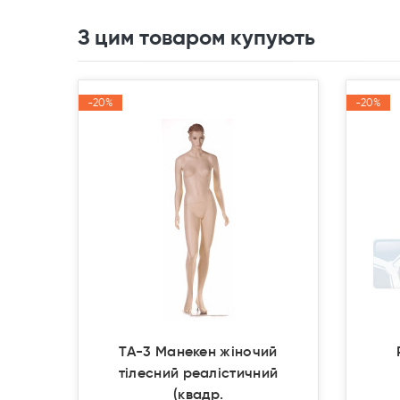
З цим товаром купують
-20%
-20%
-20%
-20%
Акція
Акція
Акція
Акція
TA-3 Манекен жіночий
тілесний реалістичний
(квадр.