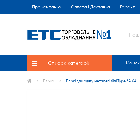
Про компанію
Оплата і Доставка
Гарантії
Список категорій
Манек
Плічка
Плічкі для одягу металеві білі Type 6А ХА