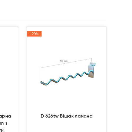
-20%
-20%
Акція
Акція
нарна
D 626tw Вішак ламана
om з
ти