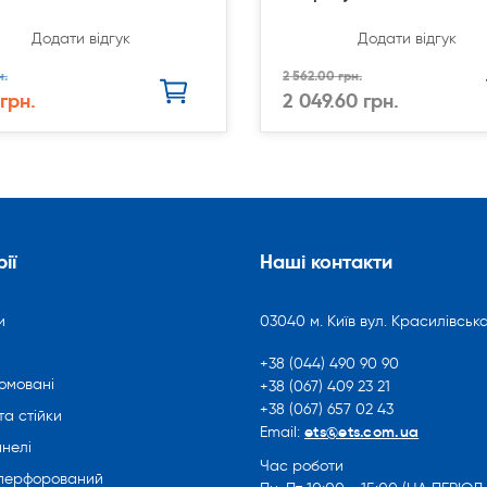
Додати відгук
Додати відгук
н.
2 562.00 грн.
 грн.
2 049.60 грн.
ії
Наші контакти
и
03040 м. Київ вул. Красилівська
+38 (044) 490 90 90
омовані
+38 (067) 409 23 21
+38 (067) 657 02 43
та стійки
ets@ets.com.ua
Email:
нелі
Час роботи
 перфорований