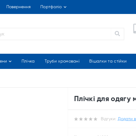
Повернення
Портфоліо
ени
Плічка
Труби хромовані
Вішалки та стійки
Плічкі для одягу 
Відгуки:
Додати в