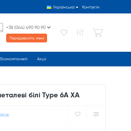
Українська
Контакти
+38 (044) 490 90 90
Передзвоніть мені
Економпанелі
Акціі
металеві білі Type 6А ХА
ідгук