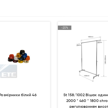
-20%
-20%
Акція
Акція
Продано
Продано
Розмірники білий 46
St 158/1002 Вішак оди
2000 * 460 * 1800 chr
регулюванням висо