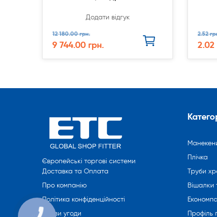
Додати відгук
12 180.00 грн.
2.52 гр
9 744.00 грн.
2.02
Категор
Манекен
Плічка
Європейські торгові системи
Труби хр
Доставка та Оплата
Вішалки 
Про компанію
Економпа
Політика конфіденційності
Профіль
Умови угоди
КНОПКА