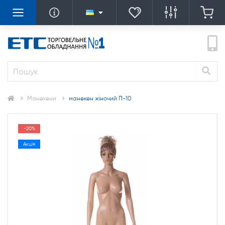
Манекени
манекен жіночий П-10
-20%
Акція