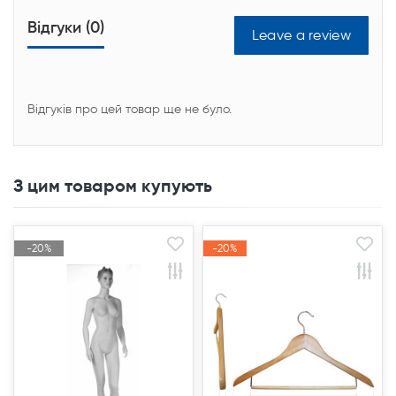
Відгуки (0)
Leave a review
Відгуків про цей товар ще не було.
З цим товаром купують
-20%
-20%
-20%
-20%
Акція
Акція
Акція
Акція
Продано
Продано