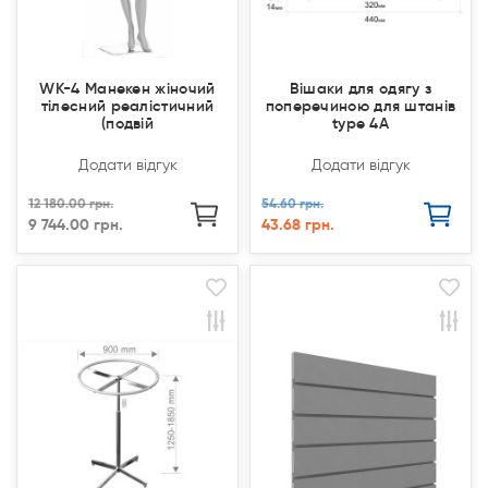
WK-4 Манекен жіночий
Вішаки для одягу з
тілесний реалістичний
поперечиною для штанів
(подвій
type 4A
Додати відгук
Додати відгук
12 180.00 грн.
54.60 грн.
9 744.00 грн.
43.68 грн.
Продано
Продано
Продано
Продано