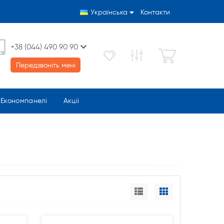
Українська
Контакти
+38 (044) 490 90 90
Передзвоніть мені
Економпанелі
Акціі