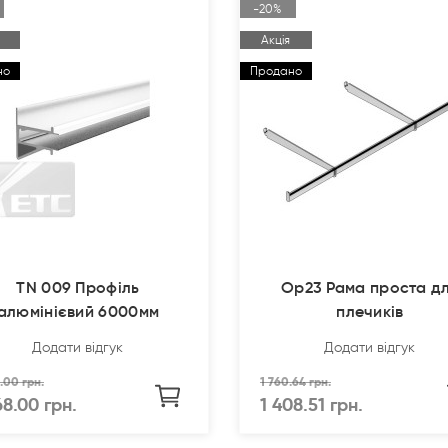
-20%
Акція
но
Продано
TN 009 Профіль
Op23 Рама проста д
алюмінієвий 6000мм
плечиків
Додати відгук
Додати відгук
.00 грн.
1 760.64 грн.
68.00 грн.
1 408.51 грн.