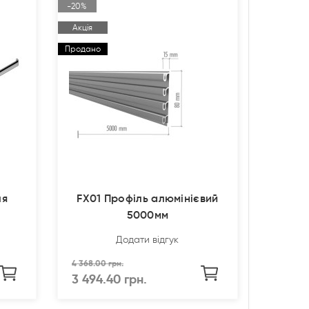
-20%
Акція
Продано
ля
FX01 Профіль алюмінієвий
5000мм
Додати відгук
4 368.00 грн.
3 494.40 грн.