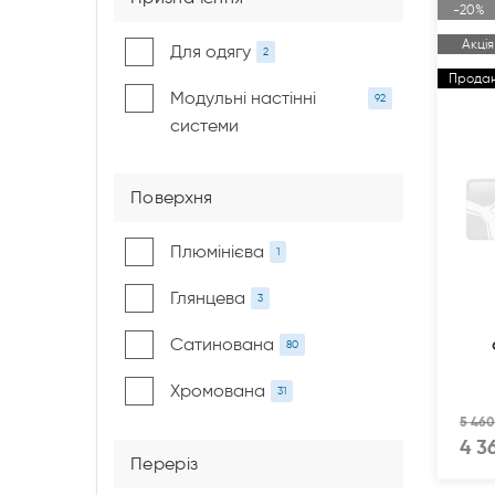
-20%
Акція
Для одягу
2
Прода
Модульні настінні
92
системи
Поверхня
Плюмінієва
1
Глянцева
3
Сатинована
80
Хромована
31
5 460
4 3
Переріз