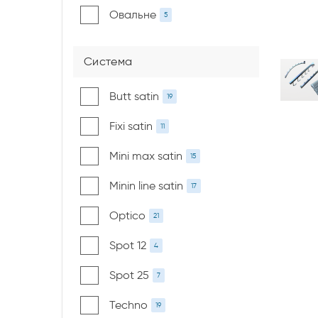
Овальне
5
Система
Butt satin
19
Fixi satin
11
Mini max satin
15
Minin line satin
17
Optico
21
Spot 12
4
Spot 25
7
Techno
19