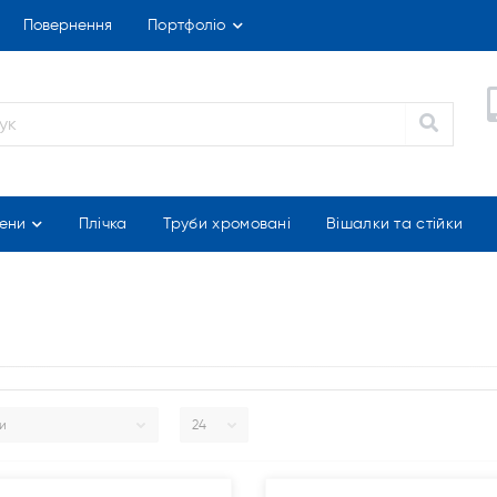
Повернення
Портфоліо
ени
Плічка
Труби хромовані
Вішалки та стійки