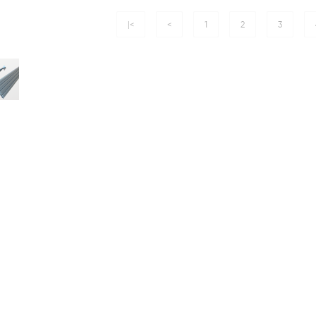
|<
<
1
2
3