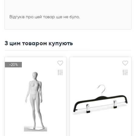
Відгуків про цей товар ще не було.
З цим товаром купують
-20%
-20%
Акція
Акція
Продано
Продано