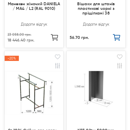
Манекен жіночий DANIELA
Вішаки для штанів
/ MA4 / L2 (RAL 9010)
пластикові чорні з
пріщіпкамі 38
Додати відгук
Додати відгук
23 058.00 грн.
56.70 грн.
18 446.40 грн.
-20%
-20%
Продано
Продано
Акція
Акція