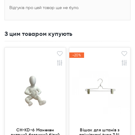
Відгуків про цей товар ще не було.
З цим товаром купують
-20%
-20%
Акція
Акція
CH-KD-6 Манекен
Вішак для штанів з
дитячий безликий білий
пріщіпкамі type 3AL