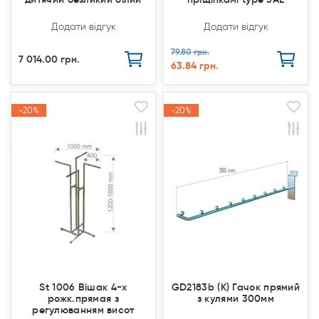
Додати відгук
Додати відгук
79.80 грн.
7 014.00 грн.
63.84 грн.
-20%
-20%
-20%
-20%
Акція
Акція
Акція
Акція
St 1006 Вішак 4-х
GD2183b (К) Гачок прямий
рожк.прямая з
з кулями 300мм
регулюванням висот