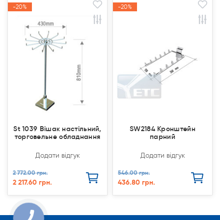
-20%
-20%
-20%
-20%
Акція
Акція
Акція
Акція
St 1039 Вішак настільний,
SW2184 Кронштейн
торговельне обладнання
парний
Додати відгук
Додати відгук
2 772.00 грн.
546.00 грн.
2 217.60 грн.
436.80 грн.
КНОПКА
СВЯЗИ