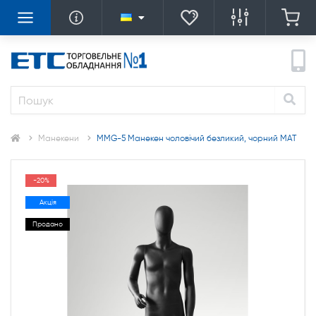
Манекени
MMG-5 Манекен чоловічий безликий, чорний МАТ
-20%
Акція
Продано