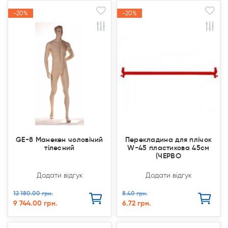
-20%
-20%
-20%
-20%
Акція
Акція
Акція
Акція
GE-8 Манекен чоловічий
Перекладина для плічок
тілесний
W-45 пластикова 45см
(ЧЕРВО
Додати відгук
Додати відгук
12 180.00 грн.
8.40 грн.
9 744.00 грн.
6.72 грн.