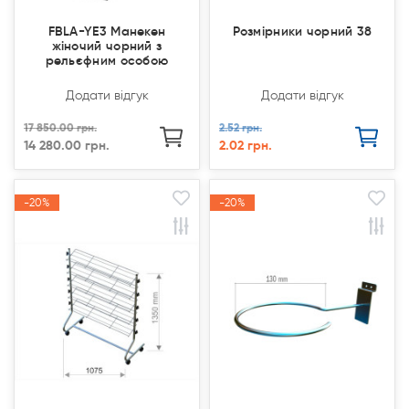
FBLA-YE3 Манекен
Розмірники чорний 38
жіночий чорний з
рельєфним особою
Додати відгук
Додати відгук
17 850.00 грн.
2.52 грн.
14 280.00 грн.
2.02 грн.
-20%
-20%
-20%
-20%
Акція
Акція
Акція
Акція