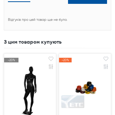
Відгуків про цей товар ще не було.
З цим товаром купують
-20%
-20%
-20%
-20%
Акція
Акція
Акція
Акція
Продано
Продано