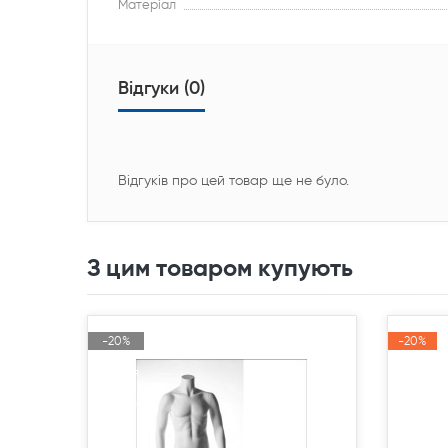
Матеріал
Відгуки (0)
Відгуків про цей товар ще не було.
З цим товаром купують
-20%
-20%
-20%
-20%
Акція
Акція
Акція
Акція
Продано
Продано