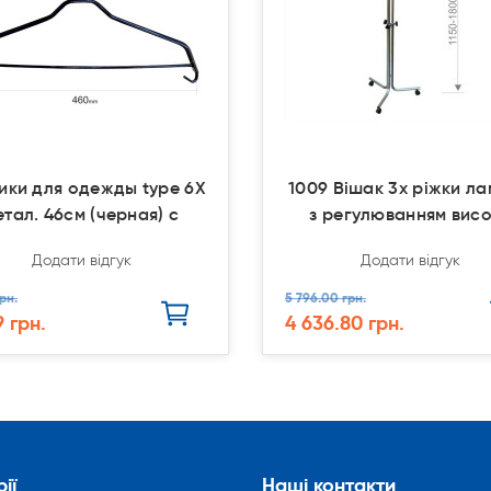
ики для одежды type 6Х
1009 Вішак 3х ріжки л
етал. 46см (черная) с
з регулюванням вис
Додати відгук
Додати відгук
рн.
5 796.00 грн.
9 грн.
4 636.80 грн.
ії
Наші контакти