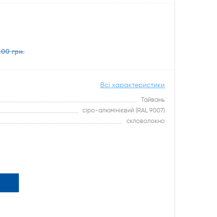
.00 грн.
Всі характеристики
Тайвань
сіро-алюмінієвий (RAL 9007)
скловолокно