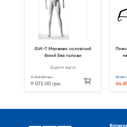
GW-7 Манекен чоловічий
Плеч
білий без голови
м
Додати відгук
11 340.00 грн.
55.86 г
9 072.00 грн.
44.6
Категор