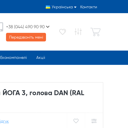
Українська
Контакти
+38 (044) 490 90 90
Передзвоніть мені
Економпанелі
Акціі
 ЙОГА 3, голова DAN (RAL
ідгук