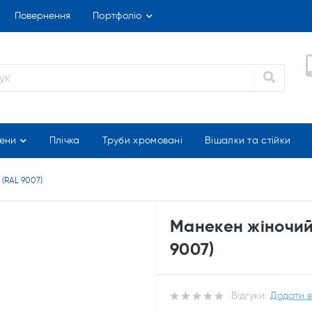
Повернення
Портфоліо
ени
Плічка
Труби хромовані
Вішалки та стійки
(RAL 9007)
Манекен жіночий
9007)
Відгуки:
Додати в