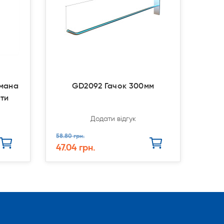
амана
GD2092 Гачок 300мм
оти
Додати відгук
58.80 грн.
47.04 грн.