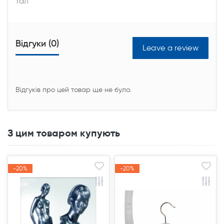
тал
Відгуки (0)
Leave a review
Відгуків про цей товар ще не було.
З цим товаром купують
-20%
-20%
-20%
-20%
Акція
Акція
Акція
Акція