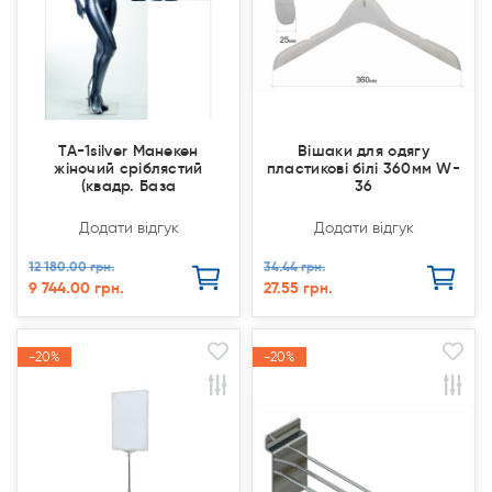
TA-1silver Манекен
Вішаки для одягу
жіночий сріблястий
пластикові білі 360мм W-
(квадр. База
36
Додати відгук
Додати відгук
12 180.00 грн.
34.44 грн.
9 744.00 грн.
27.55 грн.
-20%
-20%
-20%
-20%
Акція
Акція
Акція
Акція