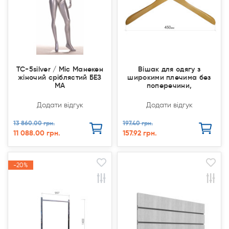
TC-5silver / Mic Манекен
Вішак для одягу з
жіночий сріблястий БЕЗ
широкими плечима без
МА
поперечини,
Додати відгук
Додати відгук
13 860.00 грн.
197.40 грн.
11 088.00 грн.
157.92 грн.
-20%
-20%
Продано
Продано
Акція
Акція