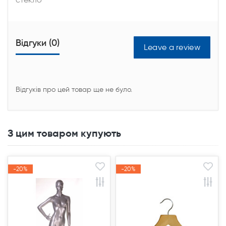
Відгуки (0)
Leave a review
Відгуків про цей товар ще не було.
З цим товаром купують
-20%
-20%
-20%
-20%
Акція
Акція
Акція
Акція