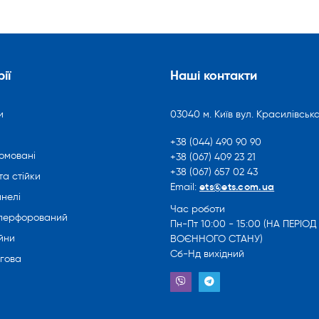
ії
Наші контакти
и
03040 м. Київ вул. Красилівська
+38 (044) 490 90 90
омовані
+38 (067) 409 23 21
+38 (067) 657 02 43
та стійки
ets@ets.com.ua
Email:
нелі
Час роботи
 перфорований
Пн-Пт 10:00 - 15:00 (НА ПЕРІОД
йни
ВОЄННОГО СТАНУ)
Сб-Нд вихідний
ргова