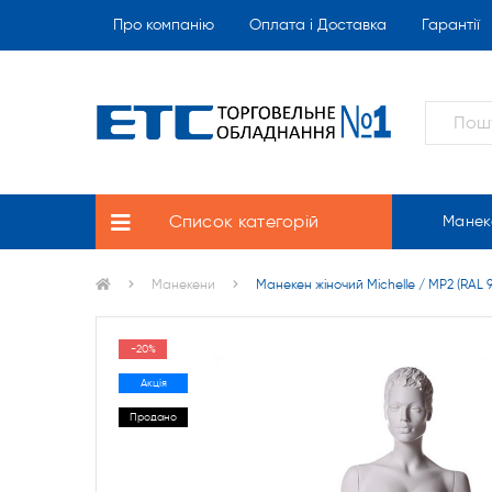
Про компанію
Оплата і Доставка
Гарантії
Список категорій
Манек
Манекени
Манекен жіночий Michelle / MP2 (RAL 
-20%
Акція
Продано