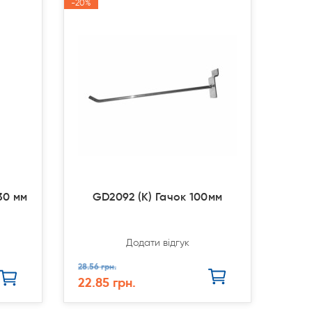
-20%
-20%
Акція
Акція
30 мм
GD2092 (К) Гачок 100мм
Додати відгук
28.56 грн.
22.85 грн.