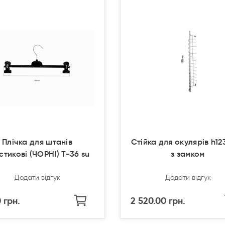
о
о
Плічка для штанів
Стійка для окулярів h12
стикові (ЧОРНІ) T-36 su
з замком
Додати відгук
Додати відгук
 грн.
2 520.00 грн.