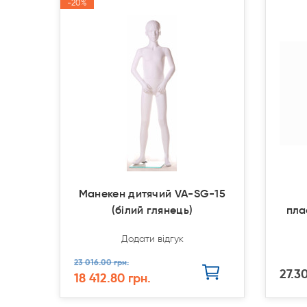
-20%
-20%
Продан
Продан
Акція
Акція
Манекен дитячий VA-SG-15
(білий глянець)
пла
Додати відгук
23 016.00 грн.
27.30
18 412.80 грн.