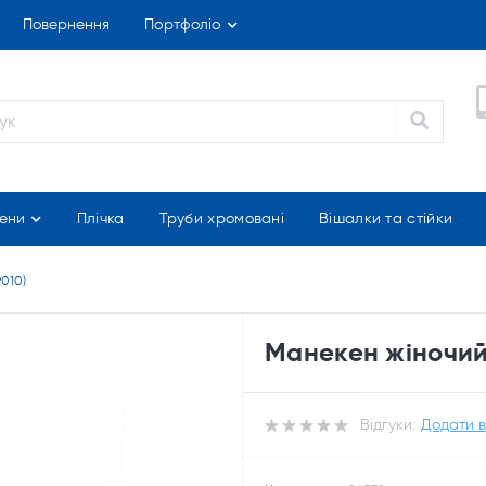
Повернення
Портфоліо
ени
Плічка
Труби хромовані
Вішалки та стійки
9010)
Манекен жіночий 
Відгуки:
Додати в