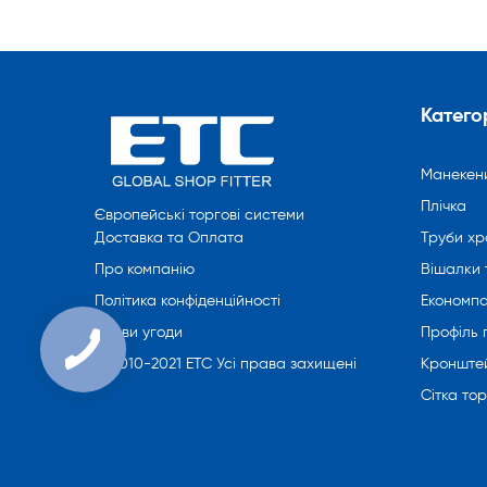
Категор
Манекен
Плічка
Європейські торгові системи
Труби хр
Доставка та Оплата
Вішалки 
Про компанію
Економпа
Політика конфіденційності
Профіль
Умови угоди
Кронште
© 2010-2021 ETC Усі права захищені
Сітка то