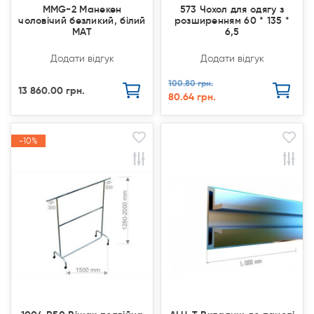
MMG-2 Манекен
573 Чохол для одягу з
чоловічий безликий, білий
розширенням 60 * 135 *
МАТ
6,5
Додати відгук
Додати відгук
100.80 грн.
13 860.00 грн.
80.64 грн.
-10%
-10%
Акція
Акція